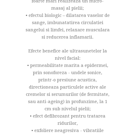
foarte mari realizeaza un micro-
masaj al pielii;
• efectul biologic – dilatarea vaselor de
sange, imbunatatirea circulatiei
sangelui si limfei, relaxare musculara
si reducerea inflamarii.
Efecte benefice ale ultrasunetelor la
nivel facial:
• permeabilitate marita a epidermei,
prin sonoforeza - undele sonice,
printr-o presiune acustica,
directioneaza particulele active ale
cremelor si serumurilor (de fermitate,
sau anti-ageing) in profunzime, la 1
cm sub nivelul pielii;
• efect defibrozant pentru tratarea
ridurilor,
• exfoliere neagresiva - vibratiile