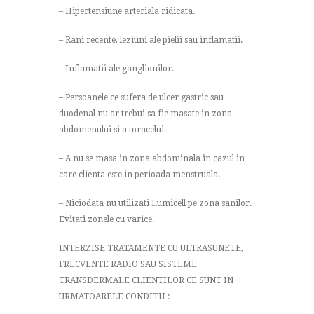
– Hipertensiune arteriala ridicata.
– Rani recente, leziuni ale pielii sau inflamatii.
– Inflamatii ale ganglionilor.
– Persoanele ce sufera de ulcer gastric sau
duodenal nu ar trebui sa fie masate in zona
abdomenului si a toracelui.
– A nu se masa in zona abdominala in cazul in
care clienta este in perioada menstruala.
– Niciodata nu utilizati Lumicell pe zona sanilor.
Evitati zonele cu varice.
INTERZISE TRATAMENTE CU ULTRASUNETE,
FRECVENTE RADIO SAU SISTEME
TRANSDERMALE CLIENTILOR CE SUNT IN
URMATOARELE CONDITII :