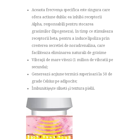
Aceasta frecvenţa specifica este singura care
ofera actiune dubla: ea inhibă receptorii
Alpha, responsabili pentru stocarea
grasimilor (lipogeneza), în timp ce stimuleaza
receptorii beta, pentru a induce lipoliza prin
cresterea secretiei de noradrenalina, care
faciliteaza eliminarea naturală de grăsime
Vibraţii de mare viteză (1 milion de vibratii pe
secunda);
Generează acţiune termică superioară la 50 de
grade Celsius pe adipocite;
Îmbunătăţeşte siluetă şi textura pielii.