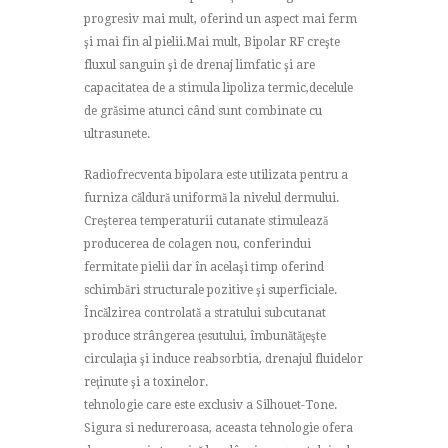
progresiv mai mult, oferind un aspect mai ferm
şi mai fin al pielii.Mai mult, Bipolar RF creşte
fluxul sanguin şi de drenaj limfatic şi are
capacitatea de a stimula lipoliza termic,decelule
de grăsime atunci când sunt combinate cu
ultrasunete.
Radiofrecventa bipolara este utilizata pentru a
furniza căldură uniformă la nivelul dermului.
Creşterea temperaturii cutanate stimulează
producerea de colagen nou, conferindui
fermitate pielii dar în acelaşi timp oferind
schimbări structurale pozitive şi superficiale.
Încălzirea controlată a stratului subcutanat
produce strângerea ţesutului, îmbunătăţeşte
circulaţia şi induce reabsorbtia, drenajul fluidelor
reţinute şi a toxinelor.
tehnologie care este exclusiv a Silhouet-Tone.
Sigura si nedureroasa, aceasta tehnologie ofera