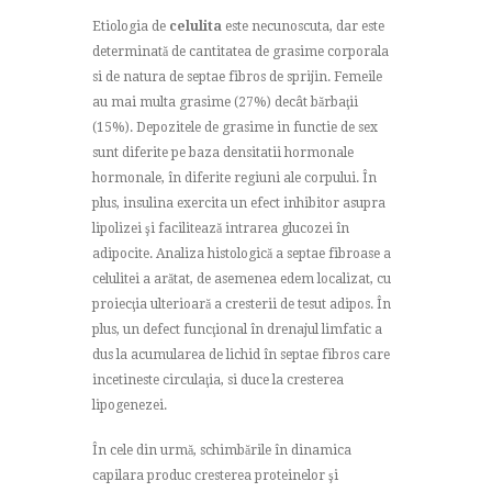
Etiologia de
celulita
este necunoscuta, dar este
determinată de cantitatea de grasime corporala
si de natura de septae fibros de sprijin. Femeile
au mai multa grasime (27%) decât bărbaţii
(15%). Depozitele de grasime in functie de sex
sunt diferite pe baza densitatii hormonale
hormonale, în diferite regiuni ale corpului. În
plus, insulina exercita un efect inhibitor asupra
lipolizei şi facilitează intrarea glucozei în
adipocite. Analiza histologică a septae fibroase a
celulitei a arătat, de asemenea edem localizat, cu
proiecţia ulterioară a cresterii de tesut adipos. În
plus, un defect funcţional în drenajul limfatic a
dus la acumularea de lichid în septae fibros care
incetineste circulaţia, si duce la cresterea
lipogenezei.
În cele din urmă, schimbările în dinamica
capilara produc cresterea proteinelor şi