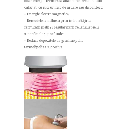
doar energie termică la adâncimea ţesutului sub-
cutanat, cu nici un risc de ardere sau disconfort;
– Energie electromagnetică;
– Remodeleaza silueta prin îmbunătăţirea
fermitatii pielii şi regularizării reliefului pielii
superficiale şi profunde;
– Reduce depozitele de grasime prin
termolipoliza succesiva.