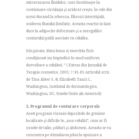
extravazarea fluidelor, care încetineşte în
continuare circulaţia şi acidoză creşte, în cele din
urmă ducand la scleroza, fibroză interstiţială,
scăderea fluxului limfatic. Aceasta reactie in lant
duce la adipocite deformate şi a neregulilor
conturului pielii asociate cu celulita.
Din păcate, dieta buna si exercitiu fizic
condiţionat nu împiedică în mod uniform
dezvoltare a celulitei. ” ( Extras din Jurnalul de
Terapie cosmetice. 2005; 7: 81-85 Articolul scris
de Tina Alster S. & Elizabeth Tanzi L.
Washington, Institutul de dermatologice,
Washington, DC, Statele Unite ale Americii)
2. Programul de conturare corporală
Acest program vizează depozitele de grăsime
localizate şi dificile în „non-celulită”, cum ar fi
zonele de talie, şolduri şi abdomen. Aceasta se va
concentra pe stimularea până la epuizare a