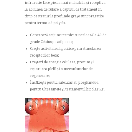
infrarosie face pielea mai maleabila şi receptiva
la acţiunea de rulare a capului de tratament în
timp ce straturile profunde graşe sunt pregatite
pentru termo-adipolysis.
Generează acţiune termică superioară la 40 de
grade Celsius pe adipocite;
Creşte activitatea lipolitice prin stimularea
receptorilor beta;
Creşteri de energie celulara, precum şi
repararea pielii şi a mecanismelor de
regenerare;
Încălzeşte ţesutul subcutanat, pregătindu-l
pentru Ultrasunete şi tratamentul bipolar RF.