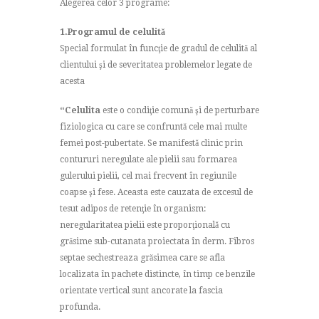
Alegerea celor 3 programe:
1.Programul de celulită
Special formulat în funcţie de gradul de celulită al
clientului şi de severitatea problemelor legate de
acesta
“Celulita
este o condiţie comună şi de perturbare
fiziologica cu care se confruntă cele mai multe
femei post-pubertate. Se manifestă clinic prin
contururi neregulate ale pielii sau formarea
gulerului pielii, cel mai frecvent în regiunile
coapse şi fese. Aceasta este cauzata de excesul de
tesut adipos de retenţie în organism:
neregularitatea pielii este proporţională cu
grăsime sub-cutanata proiectata în derm. Fibros
septae sechestreaza grăsimea care se afla
localizata în pachete distincte, în timp ce benzile
orientate vertical sunt ancorate la fascia
profunda.