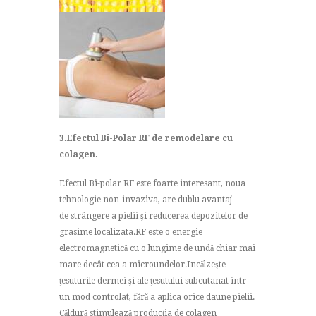
3.Efectul Bi-Polar RF de remodelare cu
colagen.
Efectul Bi-polar RF este foarte interesant, noua
tehnologie non-invaziva, are dublu avantaj
de strângere a pielii şi reducerea depozitelor de
grasime localizata.RF este o energie
electromagnetică cu o lungime de undă chiar mai
mare decât cea a microundelor.Incălzeşte
ţesuturile dermei şi ale ţesutului subcutanat intr-
un mod controlat, fără a aplica orice daune pielii.
Căldură stimulează producţia de colagen