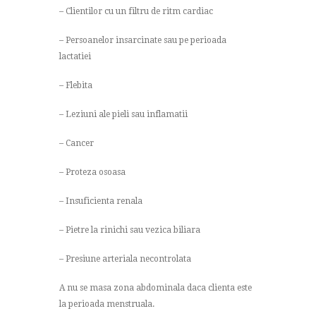
– Clientilor cu un filtru de ritm cardiac
– Persoanelor insarcinate sau pe perioada
lactatiei
– Flebita
– Leziuni ale pieli sau inflamatii
– Cancer
– Proteza osoasa
– Insuficienta renala
– Pietre la rinichi sau vezica biliara
– Presiune arteriala necontrolata
A nu se masa zona abdominala daca clienta este
la perioada menstruala.