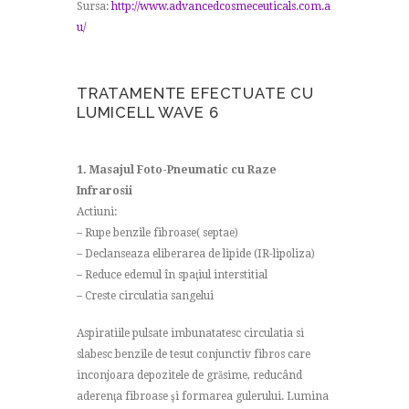
Sursa:
http://www.advancedcosmeceuticals.com.a
u/
TRATAMENTE EFECTUATE CU
LUMICELL WAVE 6
1. Masajul Foto-Pneumatic cu Raze
Infrarosii
Actiuni:
– Rupe benzile fibroase( septae)
– Declanseaza eliberarea de lipide (IR-lipoliza)
– Reduce edemul în spaţiul interstitial
– Creste circulatia sangelui
Aspiratiile pulsate imbunatatesc circulatia si
slabesc benzile de tesut conjunctiv fibros care
inconjoara depozitele de grăsime, reducând
aderenţa fibroase şi formarea gulerului. Lumina